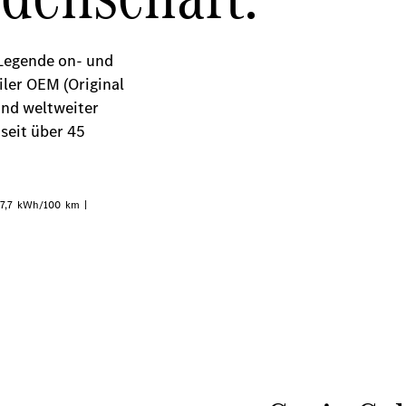
e Legende on- und
iler OEM (Original
nd weltweiter
seit über 45
27,7 kWh/100 km |