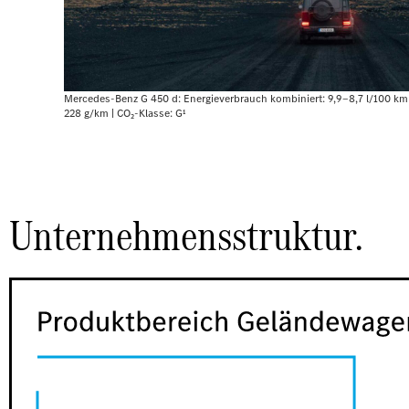
Mercedes-Benz G 450 d: Energieverbrauch kombiniert: 9,9‒8,7 l/100 km
228 g/km | CO₂-Klasse: G¹
Unternehmensstruktur.